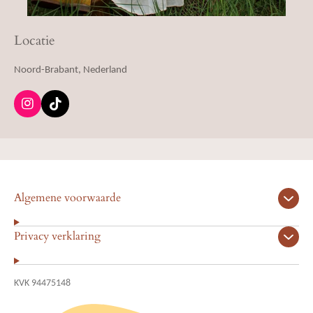
Locatie
Noord-Brabant, Nederland
I
T
n
i
s
k
t
T
a
o
g
k
r
Algemene voorwaarde
a
m
Privacy verklaring
KVK 94475148