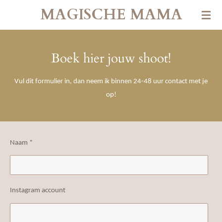
MAGISCHE MAMA
Ga
direct
naar
de
Boek hier jouw shoot!
hoofdinhoud
Vul dit formulier in, dan neem ik binnen 24-48 uur contact met je
op!
Naam *
Instagram account