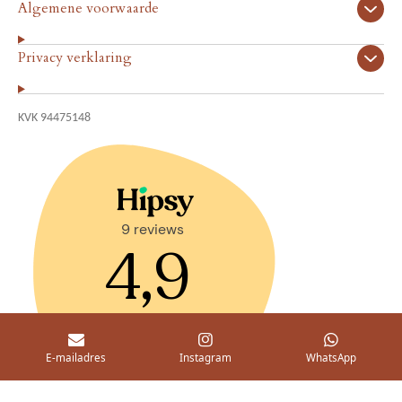
Algemene voorwaarde
g
d
r
I
Privacy verklaring
a
n
m
KVK 94475148
E-mailadres
Instagram
WhatsApp